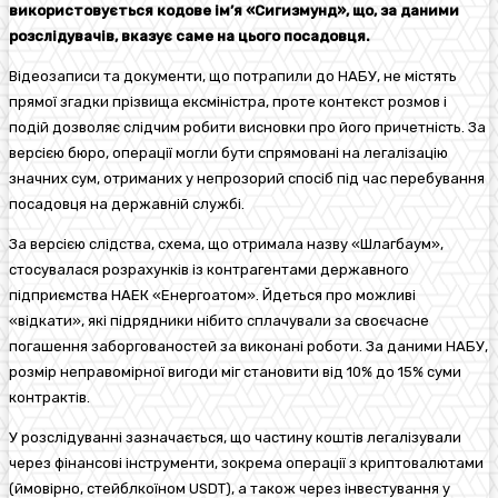
використовується кодове ім’я «Сигизмунд», що, за даними
розслідувачів, вказує саме на цього посадовця.
Відеозаписи та документи, що потрапили до НАБУ, не містять
прямої згадки прізвища ексміністра, проте контекст розмов і
подій дозволяє слідчим робити висновки про його причетність. За
версією бюро, операції могли бути спрямовані на легалізацію
значних сум, отриманих у непрозорий спосіб під час перебування
посадовця на державній службі.
За версією слідства, схема, що отримала назву «Шлагбаум»,
стосувалася розрахунків із контрагентами державного
підприємства НАЕК «Енергоатом». Йдеться про можливі
«відкати», які підрядники нібито сплачували за своєчасне
погашення заборгованостей за виконані роботи. За даними НАБУ,
розмір неправомірної вигоди міг становити від 10% до 15% суми
контрактів.
У розслідуванні зазначається, що частину коштів легалізували
через фінансові інструменти, зокрема операції з криптовалютами
(ймовірно, стейблкоїном USDT), а також через інвестування у