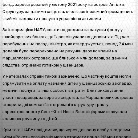
фонд, зареєстрований у лютому 2021 року на острові Ангілья.
Структуру, за даними слідства, очолював іноземний громадянин,
який міг надавати послуги з управління активами.
За інформацією НАБУ, кошти надходили на рахунки фонду у
швейцарських банках, де їх розміщували на депозитах. Під час
перебування на посаді міністра, як стверджується, понад 7,4 млн
доларів було перераховано на рахунки двох компаній на
Маршаллових островах. Ще близько 4 млн доларів, за даними
слідства, отримано готівкою у Швейцарії.
У матеріалах справи також зазначено, що частину коштів могли
спрямувати на оплату навчання дітей у швейцарських закладах,
медичні послуги та інші особисті витрати. Для приховування
участі посадовця, за версією слідства, на Маршаллових островах
створили дві компанії, інтегровані в структуру трасту,
зареєстрованого у Сент-Кітс і Невіс. Бенефіціарами вказували
колишню дружину та дітей.
Крім того, НАБУ повідомляє, що через довірену особу з кодовим
ім’ям «Рокет» організація могла отримати понад 112 млн доларів