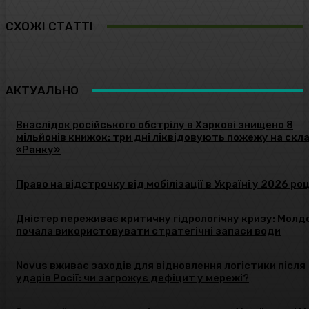
СХОЖІ СТАТТІ
АКТУАЛЬНО
Внаслідок російського обстрілу в Харкові знищено 8
мільйонів книжок: три дні ліквідовують пожежу на скла
«Ранку»
Право на відстрочку від мобілізації в Україні у 2026 роц
Дністер переживає критичну гідрологічну кризу: Молд
почала використовувати стратегічні запаси води
Novus вживає заходів для відновлення логістики після
ударів Росії: чи загрожує дефіцит у мережі?