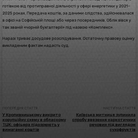
готівкою від протиправної діяльності у сфері енергетики у 2021–
2025 роках. Передача коштів, за даними слідства, здійснювалася
в офісі на Софійській площі або через посередників. Облік вівся у
так званій «чорній бухгалтерії» під назвою «Комплекс».
Наразі триває досудове розслідування. Остаточну правову оцінку
викладеним фактам надасть суд.
Facebook
Twitter
Pinterest
WhatsA
ПОПЕРЕДНЯ СТАТТЯ
НАСТУПНА СТАТТЯ
У Кропивницькому викрито
Київська митниця зупинила
корупційну схему в обласному
спробу ввезення наркотичних
ТЦК: офіцера підозрюють у
речовин під виглядом
вимаганні коштів
сухофруктів