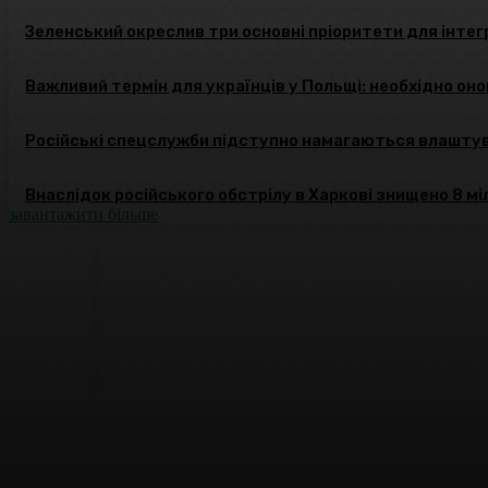
Зеленський окреслив три основні пріоритети для інтегр
Важливий термін для українців у Польщі: необхідно о
Російські спецслужби підступно намагаються влаштув
Внаслідок російського обстрілу в Харкові знищено 8 мі
завантажити більше