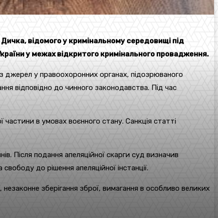
 Дичка, відомого у кримінальному середовищі під
України у межах відкритого кримінального провадження.
 з джерел у правоохоронних органах, підозрюваного
ння відповідно до чинного законодавства. Під час
ї частини в умовах воєнного стану. Санкція статті
ів. Після подання апеляційної скарги суд визначив
а свободу до рішення апеляційної інстанції.
 незаконне зберігання зброї, вимагання в особливо великих