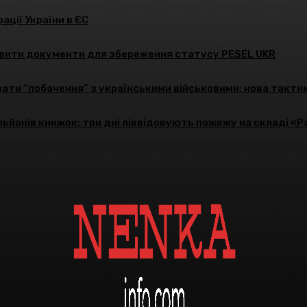
ації України в ЄС
новити документи для збереження статусу PESEL UKR
ати “побачення” з українськими військовими: нова такти
льйонів книжок: три дні ліквідовують пожежу на складі «