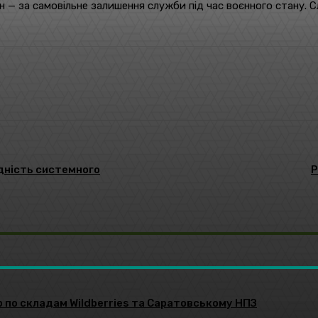
— за самовільне залишення служби під час воєнного стану. Сл
Pinterest
WhatsApp
ідність системного
Р
р по складам Wildberries та Саратовському НПЗ