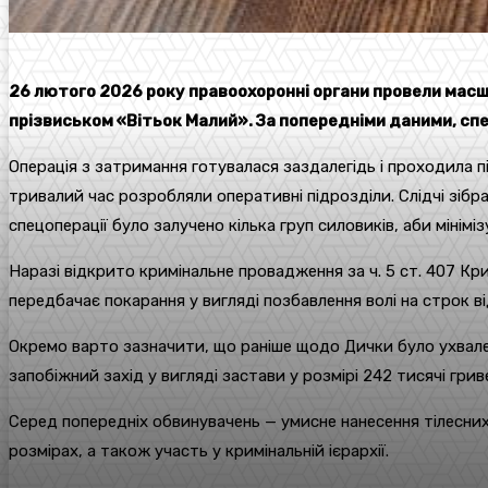
26 лютого 2026 року правоохоронні органи провели масшт
прізвиськом «Вітьок Малий». За попередніми даними, сп
Операція з затримання готувалася заздалегідь і проходила 
тривалий час розробляли оперативні підрозділи. Слідчі зіб
спецоперації було залучено кілька груп силовиків, аби мінім
Наразі відкрито кримінальне провадження за ч. 5 ст. 407 Кр
передбачає покарання у вигляді позбавлення волі на строк від
Окремо варто зазначити, що раніше щодо Дички було ухвален
запобіжний захід у вигляді застави у розмірі 242 тисячі грив
Серед попередніх обвинувачень — умисне нанесення тілесних
розмірах, а також участь у кримінальній ієрархії.