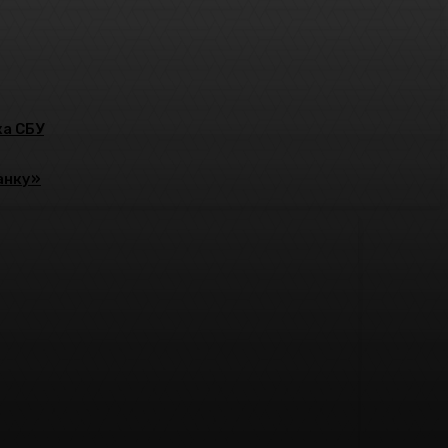
ка СБУ
Ранку»