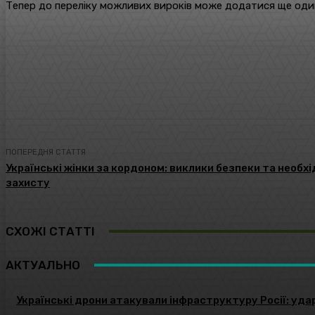
Тепер до переліку можливих вироків може додатися ще один 
поділіться
Facebook
Twitter
ПОПЕРЕДНЯ СТАТТЯ
Українські жінки за кордоном: виклики безпеки та необх
захисту
СХОЖІ СТАТТІ
АКТУАЛЬНО
Українські дрони атакували інфраструктуру Росії: уда