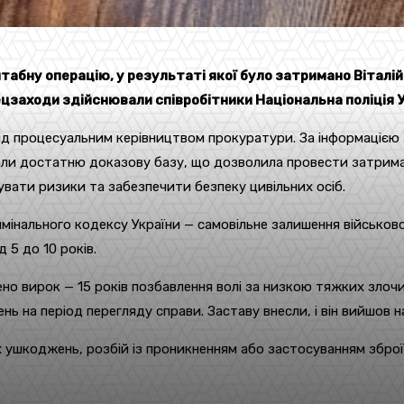
абну операцію, у результаті якої було затримано Віталій
ецзаходи здійснювали співробітники Національна поліція 
під процесуальним керівництвом прокуратури. За інформацією
рали достатню доказову базу, що дозволила провести затрима
ізувати ризики та забезпечити безпеку цивільних осіб.
имінального кодексу України — самовільне залишення військово
 5 до 10 років.
о вирок — 15 років позбавлення волі за низкою тяжких злочин
ень на період перегляду справи. Заставу внесли, і він вийшов н
 ушкоджень, розбій із проникненням або застосуванням зброї,