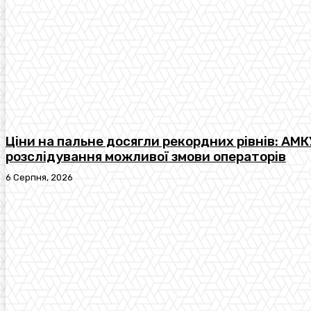
Ціни на пальне досягли рекордних рівнів: АМК
розслідування можливої змови операторів
6 Серпня, 2026