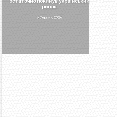
остаточно покинув український
ринок
6 Серпня, 2026