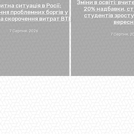
Зміни в освіті: вчи
итна ситуація в Росії:
20% надбавки, ст
ння проблемних боргів у
студентів зростут
та скорочення витрат ВТБ
вересн
7 Серпня, 2026
7 Серпня, 2