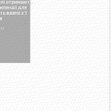
телі отримають
ипендії для
ь вдвічі з 1
я
026