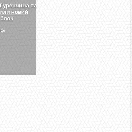
 Туреччина та
или новий
 блок
026