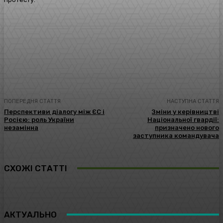
Facebook
Twitter
Pinterest
WhatsA
ПОПЕРЕДНЯ СТАТТЯ
НАСТУПНА СТАТТЯ
Перспективи діалогу між ЄС і
Зміни у керівництві
Росією: роль України
Національної гвардії:
незамінна
призначено нового
заступника командувача
СХОЖІ СТАТТІ
АКТУАЛЬНО