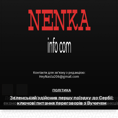
Контакти для зв'язку з редакцією:
HeyNasla206@gmail.com
ЕКОНОМІКА
ПОЛІТИКА
ПОЛІТИКА
Держава надасть бізнесу доступ до складів післ
Зеленський здійснив першу поїздку до Сербії:
Сенат США вживає заходів для посилення
економічного тиску на Кремль: новий пакет санкці
ключові питання переговорів з Вучичем
атак РФ: мова йде про величезні площі