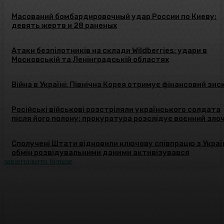
Масований бомбардировочный удар России по Киеву:
девять жертв и 28 раненых
Атаки безпілотників на склади Wildberries: удари в
Московській та Ленінградській областях
Війна в Україні: Північна Корея отримує фінансовий зис
Російські військові розстріляли українського солдата
після його полону: прокуратура розслідує воєнний зло
Сполучені Штати відновили ключову співпрацю з Украї
обмін розвідувальними даними активізувався
завантажити більше