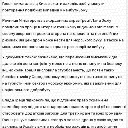
Греція вимагала від Києва вжити заходів, щоб уникнути
повторення подібних випадків у майбутньому.
Речниця Міністерства закордонних справ Греції Лана Зохіу
повідомила про це в інтерв'ю грецькому виданню Kathimerini. У
своєму зверненні грецька сторона наголосила на потенційних
ризиках, які цей дрон може нести для морського руху, а також на
можливих екологічних наслідках в разі аварії чи вибуху.
У документі також зазначено, що перенесення військових дій
далеко від зони конфлікту може негативно вплинути на безпеку
інших країн. Греція висловила стурбованість, що появи таких
безпілотників у Середземному морі можуть негативно вплинути
на туристичний сектор і морську економіку, які є важливими для
національного добробуту.
Влада Греції підкреслила, що підтримує право України на
самооборону згідно з міжнародним правом, проте ці дії не повинні
створювати додаткові загрози для третіх країн та їхніх громадян.
Греція рішуче висловила незгоду з появою дрона у своїх водах та
закликала Україну вжити необхідних заходів для запобігання