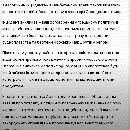
аналогічним інцидентам в майбутньому. Греки також вимагали
вивести всі подібні безпілотники з акваторії Середземного моря.
Інцидент викликав жваві обговорення у грецькому політикумі.
Міністр оборони Нікос Дендіас відзначив серйозність ситуації,
заявивши, що безпілотник створює загрозу для свободи
судноплавства та безпеки морських маршрутів у регіоні.
Після появи дрона, українська сторона повідомила, що не має
відомостей про його походження. Виробник морських дронів
Uforce, що випускає модель Magura, офіційно спростував будь-
який зв'язок із виявленим апаратом, зазначивши, що його
конструкція і технічні характеристики не відповідають їхнім
продуктам.
В останні дні риторика Афін стала жорсткішою. Нікос Дендіас
заявив про потребу в офіційних поясненнях і вибаченнях з боку
України, а також про гарантії, що подібні інциденти більше не
повторяться. На момент публікації українське Міністерство
закордонних справ ще не прокоментувало зміст грецького
протесту.