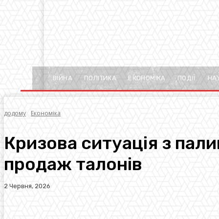
ВІЙНА
ПОЛІТИКА
ЕКОНОМІКА
ПОДІЇ
НА
додому
Економіка
Кризова ситуація з пал
продаж талонів
2 Червня, 2026
Facebook
Twitter
Pinterest
WhatsA