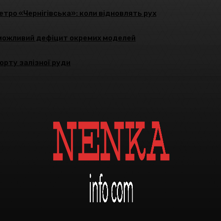
тро «Чернігівська»: коли відновлять рух
і можливий дефіцит окремих моделей
орту залізної руди