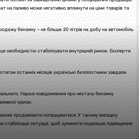
ат на паливо може негативно вплинути на ціни товарів та
одажу бензину – не більше 20 літрів на добу на автомобіль.
це необхідністю стабілізувати внутрішній ринок. Експерти
тягом останніх місяців українські безпілотники завдали
 пального. Наразі повідомлення про нестачу бензину
аливної кризи.
в може продовжити погіршуватися. У такому випадку
я стабілізації ситуації, щоб зупинити подальше підвищення