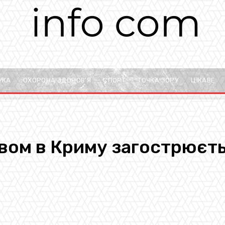
УКА
ОХОРОНА ЗДОРОВ’Я
СПОРТ
ТОЧКА ЗОРУ
ЦІКАВЕ
ивом в Криму загострюєт
pp