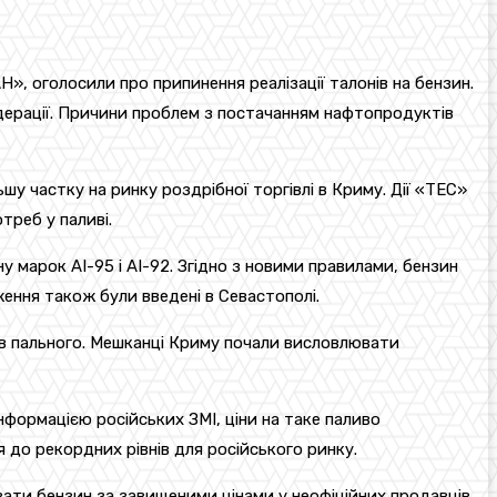
», оголосили про припинення реалізації талонів на бензин.
Федерації. Причини проблем з постачанням нафтопродуктів
шу частку на ринку роздрібної торгівлі в Криму. Дії «ТЕС»
треб у паливі.
 марок АІ-95 і АІ-92. Згідно з новими правилами, бензин
ження також були введені в Севастополі.
дів пального. Мешканці Криму почали висловлювати
нформацією російських ЗМІ, ціни на таке паливо
я до рекордних рівнів для російського ринку.
увати бензин за завищеними цінами у неофіційних продавців.