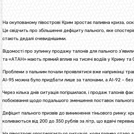
На окупованому півострові Крим зростає паливна криза, оскі
Це свідчить про збільшення дефіциту пального, яке спостері
стають дедалі очевиднішими.
Відомості про зупинку продажу талонів для пального з'явилис
та «АТАН» мають прямий вплив на тисячі водіїв у Криму та 
Проблеми з пальним почали проявлятися вже наприкінці травн
АІ-95 можна було придбати лише за талонами, а АІ-92 – без н
Через кілька днів ситуація погіршилася, і продаж талонів 
побоювання щодо подальшого зменшення поставок пального
Дефіцит пального призвів до виникнення тіньового ринку: кр
коливаються від 200 до 350 рублів за літр, що вдвічі переви
На півострові спостерігається ситуація, коли паливо стало 