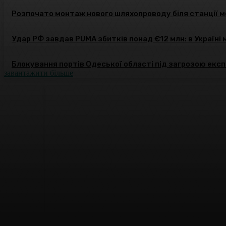
Розпочато монтаж нового шляхопроводу біля станції ме
Удар РФ завдав PUMA збитків понад €12 млн: в Україн
Блокування портів Одеської області під загрозою експ
завантажити більше