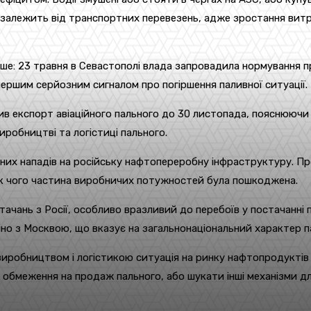
й залежить від транспортних перевезень, адже зростання витр
ше: 23 травня в Севастополі влада запровадила нормування пр
ершим серйозним сигналом про погіршення паливної ситуації.
ив експорт авіаційного пального до 30 листопада, пояснюючи 
робництві та логістиці пального.
них нападів на російську нафтопереробну інфраструктуру. Про
ок чого частина виробничих потужностей була пошкоджена.
стачань з Росії, особливо вразливий до перебоїв у постачанні
лючно з Москвою, що вказує на загальнонаціональний характер п
виробництвом і логістикою ситуація на ринку нафтопродукті
 обмеження на продаж пального, або шукати інші механізми дл