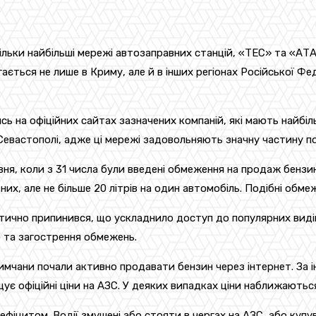
льки найбільші мережі автозаправних станцій, «ТЕС» та «АТАН
гається не лише в Криму, але й в інших регіонах Російської 
ь на офіційних сайтах зазначених компаній, які мають найбіль
Севастополі, адже ці мережі задовольняють значну частину по
я, коли з 31 числа були введені обмеження на продаж бензину
их, але не більше 20 літрів на один автомобіль. Подібні обме
фактично припинився, що ускладнило доступ до популярних ви
 та загострення обмежень.
имчани почали активно продавати бензин через інтернет. За і
щує офіційні ціни на АЗС. У деяких випадках ціни наближаютьс
дефіцитом. Водії змушені або стояти в чергах на АЗС, або куп