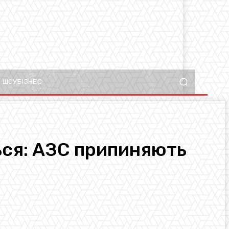
ШОУБІЗНЕС
ься: АЗС припиняють