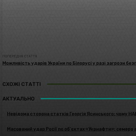
поділіться
Facebook
Twitter
ПОПЕРЕДНЯ СТАТТЯ
Можливість ударів України по Білорусі у разі загрози без
СХОЖІ СТАТТІ
АКТУАЛЬНО
Невідома сторона статків Георгія Ясинського: чому НА
Масований удар Росії по об’єктах «Укрнафти»: семеро