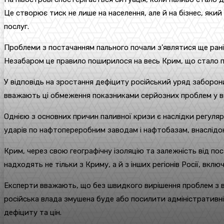
Це створює тиск не лише на населення, але й на бізнес, яки
послуг.
Проблеми з постачанням пального почали з'являтися ще рані
Незабаром це правило поширилося на весь Крим, що стало п
У відповідь на зростання дефіциту російський уряд заборон
вважають ці обмеження показниками серйозних проблем у ви
Однією з основних причин паливної кризи є наслідки регуляр
ударів по нафтопереробним заводам і нафтобазам, внаслід
Крим, через свою географічну ізоляцію та залежність від по
надходять не тільки з Криму, а й з інших регіонів Росії, вк
Експерти вважають, що без швидкого вирішення проблем з 
російська влада змушена буде або посилити адміністративні
дефіциту та цін.