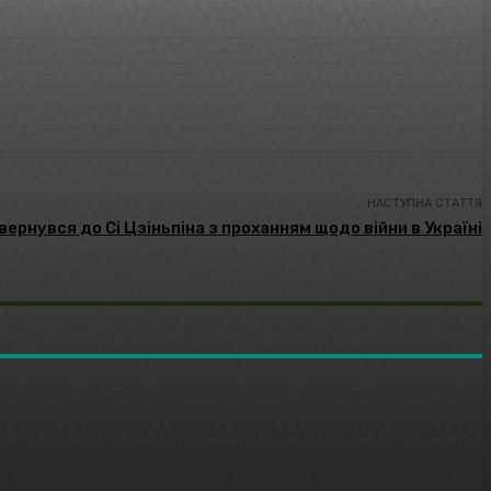
НАСТУПНА СТАТТЯ
вернувся до Сі Цзіньпіна з проханням щодо війни в Україні