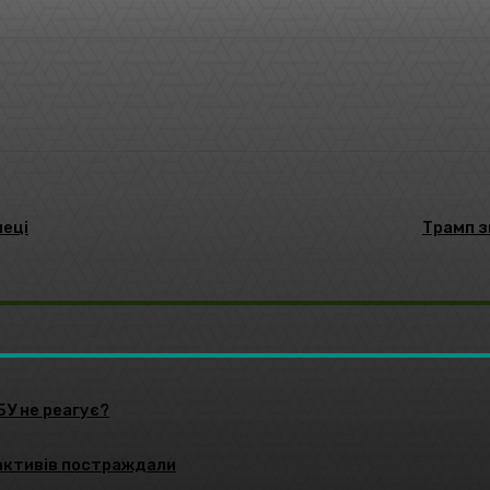
Pinterest
WhatsApp
пеці
Трамп з
БУ не реагує?
 активів постраждали