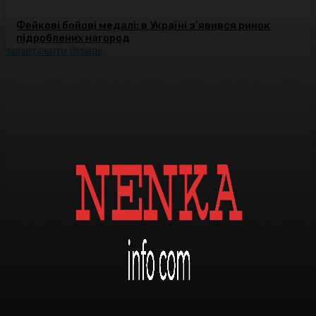
Фейкові бойові медалі: в Україні з’явився ринок
підроблених нагород
завантажити більше