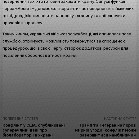
повернення тих, хто готовий захищати країну. Запуск функції
через «Армія+» допоможе скоротити час повернення військових
до підрозділів, зменшити паперову тяганину та забезпечити
прозорість процесу.
Таким чином, українські військовослужбовці, які опинилися поза
службою, отримують можливість повернутися за спрощеною
процедурою, що, в свою чергу, створює додаткові ресурси для
посилення обороноздатності країни.
Facebook
Twitter
Pinterest
WhatsA
ПОПЕРЕДНЯ СТАТТЯ
НАСТУПНА СТАТТЯ
Конфлікт у США: опубліковані
Трамп та Тегеран на порозі
суперечливі дані про
мирної угоди: конфлікт може
біолабораторії в Україні
завершитися найближчим