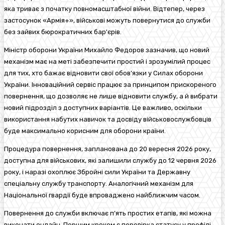
яка триває з початку повномасштабної війни. Відтепер, через
застосунок «Армія+», військові можуть повернутися до служби
без зайвих бюрократичних бар'єрів.
Міністр оборони України Михайло Федоров зазначив, що новий
механізм має на меті забезпечити простий і зрозумілий процес
для тих, хто бажає відновити свої обов'язки у Силах оборони
України. Інноваційний сервіс працює за принципом прискореного
повернення, що дозволяє не лише відновити службу, а й вибрати
новий підрозділ з доступних варіантів. Це важливо, оскільки
використання набутих навичок та досвіду військовослужбовців
буде максимально корисним для оборони країни.
Процедура повернення, запланована до 20 вересня 2026 року,
доступна для військових, які залишили службу до 12 червня 2026
року, і наразі охоплює Збройні сили України та Державну
спеціальну службу транспорту. Аналогічний механізм для
Національної гвардії буде впроваджено найближчим часом.
Повернення до служби включає п’ять простих етапів, які можна
виконати онлайн. Першим кроком є перевірка статусу у профілі