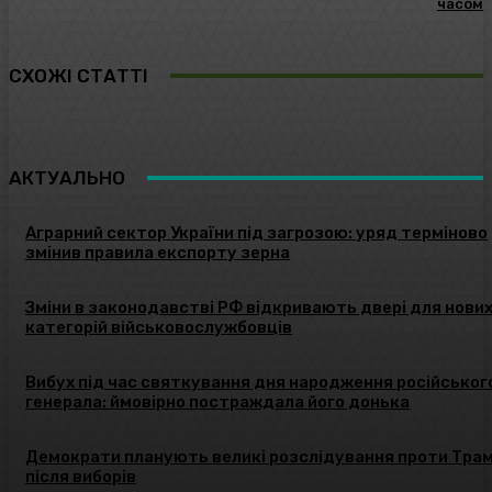
часом
СХОЖІ СТАТТІ
АКТУАЛЬНО
Аграрний сектор України під загрозою: уряд терміново
змінив правила експорту зерна
Зміни в законодавстві РФ відкривають двері для нови
категорій військовослужбовців
Вибух під час святкування дня народження російськог
генерала: ймовірно постраждала його донька
Демократи планують великі розслідування проти Тра
після виборів