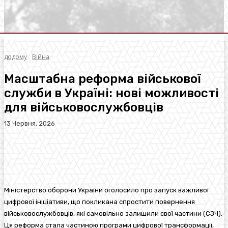
додому
Війна
Масштабна реформа військової
служби в Україні: нові можливості
для військовослужбовців
13 Червня, 2026
Facebook
Twitter
Pinterest
WhatsA
Міністерство оборони України оголосило про запуск важливої
цифрової ініціативи, що покликана спростити повернення
військовослужбовців, які самовільно залишили свої частини (СЗЧ).
Ця реформа стала частиною програми цифрової трансформації,