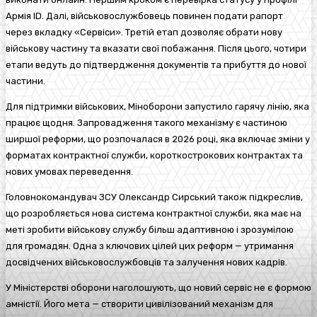
Армія ID. Далі, військовослужбовець повинен подати рапорт
через вкладку «Сервіси». Третій етап дозволяє обрати нову
військову частину та вказати свої побажання. Після цього, чотири
етапи ведуть до підтвердження документів та прибуття до нової
частини.
Для підтримки військових, Міноборони запустило гарячу лінію, яка
працює щодня. Запровадження такого механізму є частиною
ширшої реформи, що розпочалася в 2026 році, яка включає зміни у
форматах контрактної служби, короткострокових контрактах та
нових умовах переведення.
Головнокомандувач ЗСУ Олександр Сирський також підкреслив,
що розробляється нова система контрактної служби, яка має на
меті зробити військову службу більш адаптивною і зрозумілою
для громадян. Одна з ключових цілей цих реформ — утримання
досвідчених військовослужбовців та залучення нових кадрів.
У Міністерстві оборони наголошують, що новий сервіс не є формою
амністії. Його мета — створити цивілізований механізм для