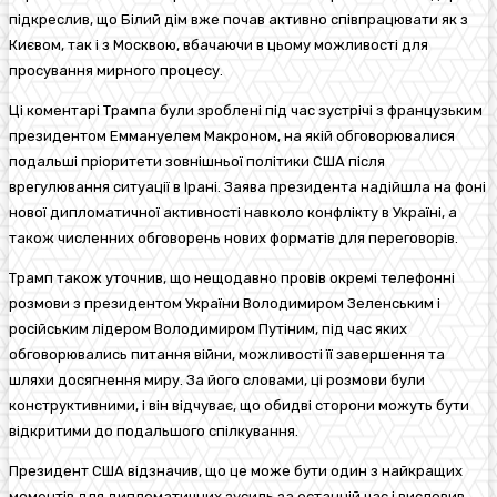
підкреслив, що Білий дім вже почав активно співпрацювати як з
Києвом, так і з Москвою, вбачаючи в цьому можливості для
просування мирного процесу.
Ці коментарі Трампа були зроблені під час зустрічі з французьким
президентом Еммануелем Макроном, на якій обговорювалися
подальші пріоритети зовнішньої політики США після
врегулювання ситуації в Ірані. Заява президента надійшла на фоні
нової дипломатичної активності навколо конфлікту в Україні, а
також численних обговорень нових форматів для переговорів.
Трамп також уточнив, що нещодавно провів окремі телефонні
розмови з президентом України Володимиром Зеленським і
російським лідером Володимиром Путіним, під час яких
обговорювались питання війни, можливості її завершення та
шляхи досягнення миру. За його словами, ці розмови були
конструктивними, і він відчуває, що обидві сторони можуть бути
відкритими до подальшого спілкування.
Президент США відзначив, що це може бути один з найкращих
моментів для дипломатичних зусиль за останній час і висловив