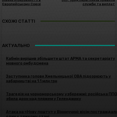
Європейському Союзі
служби та виплат
СХОЖІ СТАТТІ
АКТУАЛЬНО
Кабмін вирішив збільшити штат АРМА та секретаріату
мовного омбудсмена
Заступника голови Хмельницької ОВА підозрюють у
хабарництві на 1,1 млн грн
Трагедія на чорноморському узбережжі: російська ПП
збила дрон над пляжем у Геленджику
Атака на «Нову пошту» у Вінниччині: вісім постраждали
один у тяжкому стані