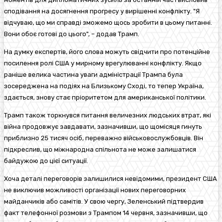
сподівання на досягнення прогресу у вирішенні конфлікту. "Я
відчуваю, що ми справді зможемо щось зробити в цьому питанні.
Вони обоє готові до цього", – додав Трамп.
На думку експертів, його слова можуть свідчити про потенційне
посилення ролі США у мирному врегулюванні конфлікту. Якщо
раніше велика частина уваги адміністрації Трампа була
зосереджена на подіях на Близькому Сході, то тепер Україна,
здається, знову стає пріоритетом для американської політики.
Трамп також торкнувся питання величезних людських втрат, які
війна продовжує завдавати, зазначивши, що щомісяця гинуть
приблизно 25 тисяч осіб, переважно військовослужбовців. Він
підкреслив, що міжнародна спільнота не може залишатися
байдужою до цієї ситуації.
Хоча деталі переговорів залишилися невідомими, президент США
не виключив можливості організації нових переговорних
майданчиків або самітів. У свою чергу, Зеленський підтвердив
факт телефонної розмови з Трампом 14 червня, зазначивши, що