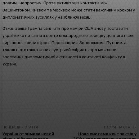
довгим і непростим. Проте активізація контактів між
Вашингтоном, Києвом та Москвою може стати важливим кроком у
дипломатичних зусиллях у найближчі місяці.
Отже, заява Трампа свідчить про наміри США знову поставити
українське питання в центр міжнародного порядку денного після
вирішення кризи в Ірані. Переговори з Зеленським і Путіним, а
також підготовка нових зустрічей свідчать про можливе
зростання дипломатичної активності в контексті конфлікту в
Україні.
Facebook
Twitter
Pinterest
WhatsA
ПОПЕРЕДНЯ СТАТТЯ
НАСТУПНА СТАТТЯ
Україна отримала новий
Нова система контрактів у
рівень кіберзахисту в
ЗСУ: уряд переглянув правила