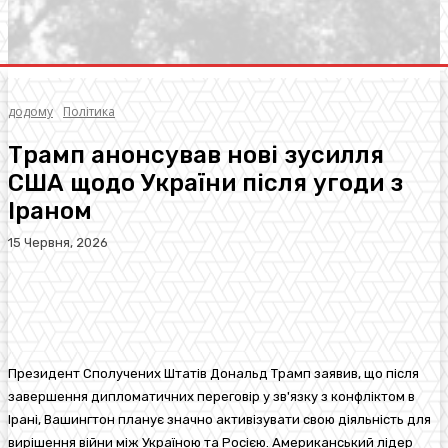
додому
Політика
Трамп анонсував нові зусилля
США щодо України після угоди з
Іраном
15 Червня, 2026
Facebook
Twitter
Pinterest
WhatsA
Президент Сполучених Штатів Дональд Трамп заявив, що після
завершення дипломатичних переговір у зв'язку з конфліктом в
Ірані, Вашингтон планує значно активізувати свою діяльність для
вирішення війни між Україною та Росією. Американський лідер