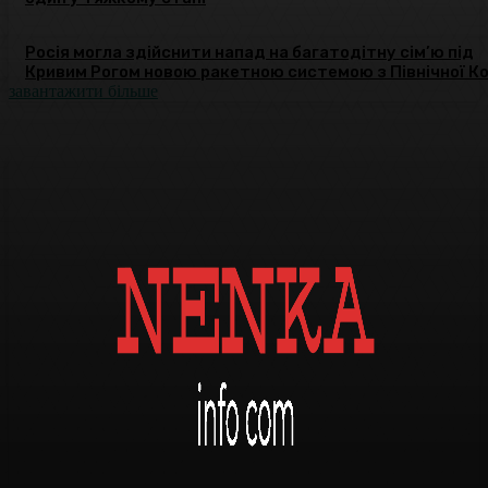
Росія могла здійснити напад на багатодітну сім’ю під
Кривим Рогом новою ракетною системою з Північної Ко
завантажити більше