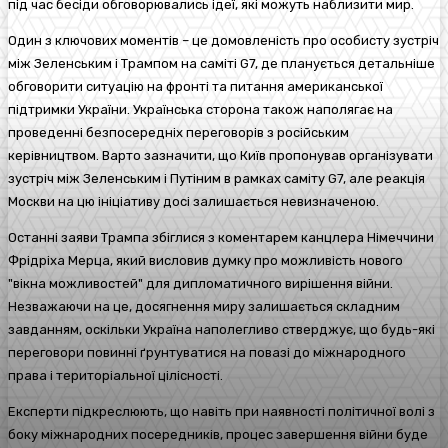
під час бесіди обговорювались ідеї, які можуть наблизити мир.
Один з ключових моментів – це домовленість про особисту зустріч
між Зеленським і Трампом на саміті G7, де планується детальніше
обговорити ситуацію на фронті та питання американської
підтримки України. Українська сторона також наполягає на
проведенні безпосередніх переговорів з російським
керівництвом. Варто зазначити, що Київ пропонував організувати
зустріч між Зеленським і Путіним в рамках саміту G7, але реакція
Москви на цю ініціативу досі залишається невизначеною.
Останні заяви Трампа збіглися з коментарем канцлера Німеччини
Фрідріха Мерца, який висловив думку про можливість нового
"вікна можливостей" для дипломатичного вирішення війни.
Незважаючи на це, досягнення миру залишається складним
завданням, оскільки Україна наполегливо стверджує, що будь-які
переговори повинні ґрунтуватися на повазі до міжнародного
права і територіальної цілісності.
Експерти підкреслюють, що навіть при наявності політичної волі з
боку міжнародних посередників, процес завершення війни буде