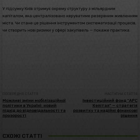
У підсумку Київ отримує окрему структуру з мільярдним
капіталом, яка централізовано керуватиме резервним живленням
міста. Чи стане це рішення інструментом систематизації процесів,
чи створить нові ризики у сфері закупівель — покаже практика.
Facebook
Twitter
Pinterest
WhatsA
ПОПЕРЕДНЯ СТАТТЯ
НАСТУПНА СТАТТЯ
Можливі зміни мобілізаційної
Інвестиційний фонд “АРС
політики в Україні: новий
Кепітал” — стратегія
підхід до відповідальності та
розвитку та надійні фінансові
прозорості
рішення
СХОЖІ СТАТТІ