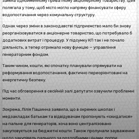
заміна однойменному приватному акціонерному товариству. Ідея
полягала у тому, щоб місто могло напряму фінансувати сферу
водопостачання через комунальну структуру.
Однак через зміни в законодавстві підприємство мало би знову
реорганізовуватися в акціонерне товариство, що потребувало б
додаткових витрат і процедур. У підсумку КП так і не почало
діяльність, а тепер отримало нову функцію — управління
генераторним фондом.
Таким чином, кошти, які спочатку планували спрямувати на
реформування водопостачання, фактично переорієнтовані на
енергетичну безпеку.
Під час обговорення в сесійній залі депутати озвучили проблемні
моменти.
Зокрема, Лілія Пашинна заявила, що в окремих школах і
медзакладах батькам та відвідувачам пропонують «скидатися»
на пальне для генераторів, хоча воно централізовано
закуповується за бюджетні кошти. Також пролунали зауваження
щодо закупівель пального за роздрібними цінами, попри