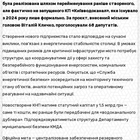
була реалізована шляхом перейменування раніше створеного,
але фактично не запущеного КП «Київводоканал», яке існувало
з 2024 року лише формально. За проєкт, внесений міським
головою Віталій Кличко, проголосували 68 депутатів.
Створення нового підприємства стало відповіддю на сучасні
виклики, пов’язані з енергетичною стабільністю столиці. В умовах
підвищених ризиків для критичної інфраструктури місто потребує
структури, що координуватиме дії у сфері захисту та
безперебійного функціонування енергосистем, комунальних
об’єктів і стратегічних ресурсів. Очікується, що «Служба
енергетичної безпеки» зосередиться на моніторингу технічного
стану об’єктів, аналізі потенційних загроз та оперативному
реагуванні на надзвичайні ситуації.
Новостворене КНП матиме статутний капітал у 1,5 млрд грн —
саме ті кошти, які раніше були передбачені для «водоканального
дублера». Підпорядковуватиметься структура Департаменту
муніципальної безпеки КМДА.
Офіційна мета — централізоване забезпечення резервного