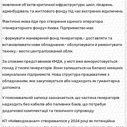
живлення об’єктів критичної інфраструктури, шкіл, лікарень,
адмінбудівель та житлового фонду під час екстрених відключень.
Фактично мова йде про створення єдиного оператора
«генераторного фонду» Києва. Підприємство має:
– формувати маневрений фонд генераторів,– доставляти та
встановлювати нове обладнання,– обслуговувати й ремонтувати
техніку,– вести централізований облік.
За словами представників КМДА, у місті вже використовується
понад 2 тисячі генераторів. Вони залишаться на балансі нинішніх
комунальних підприємств. Нова структура працюватиме з
обладнанням, яке закуповується або надходить як гуманітарна
допомога.
У пояснювальній записці зазначається, що частина генераторів
надходить без кабелів або паливних баків, що потребує
додаткової комплектації та технічного супроводу.
КП «Київводоканал» створювалося у 2024 році як потенційна