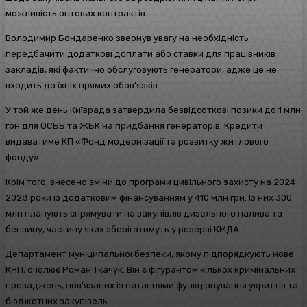
можливість оптових контрактів.
Володимир Бондаренко звернув увагу на необхідність
передбачити додаткові доплати або ставки для працівників
закладів, які фактично обслуговують генератори, адже це не
входить до їхніх прямих обов’язків.
У той же день Київрада затвердила безвідсоткові позики до 1 млн
грн для ОСББ та ЖБК на придбання генераторів. Кредити
видаватиме КП «Фонд модернізації та розвитку житлового
фонду».
Крім того, внесено зміни до програми цивільного захисту на 2024–
2028 роки із додатковим фінансуванням у 410 млн грн. Із них 300
млн планують спрямувати на закупівлю дизельного палива та
бензину, частину яких зберігатимуть у резерві КМДА.
Департамент муніципальної безпеки, якому підпорядкують нове
КНП, очолює Роман Ткачук. Він є фігурантом кількох кримінальних
проваджень, пов’язаних із питаннями функціонування укриттів та
бюджетних закупівель.