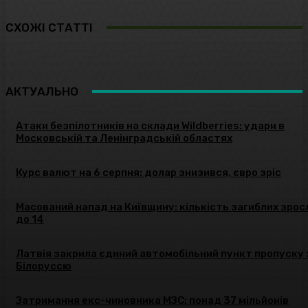
СХОЖІ СТАТТІ
АКТУАЛЬНО
Атаки безпілотників на склади Wildberries: удари в
Московській та Ленінградській областях
Курс валют на 6 серпня: долар знизився, євро зріс
Масований напад на Київщину: кількість загиблих зрос
до 14
Латвія закрила єдиний автомобільний пункт пропуску 
Білоруссю
Затримання екс-чиновника МЗС: понад 37 мільйонів