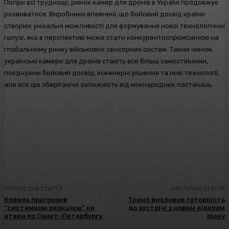
Попри всі труднощі, ринок камер для дронів в Україні продовжує
розвиватися. Виробники впевнені, що бойовий досвід країни
створює унікальні можливості для формування нової технологічної
галузі, яка в перспективі може стати конкурентоспроможною на
глобальному ринку військових сенсорних систем. Таким чином,
українські камери для дронів стають все більш самостійними,
поєднуючи бойовий досвід, інженерні рішення та нові технології,
але все ще зберігаючи залежність від міжнародних постачань.
Facebook
Twitter
Pinterest
WhatsA
ПОПЕРЕДНЯ СТАТТЯ
НАСТУПНА СТАТТЯ
Кремль пригрозив
Трамп висловив готовність
“системною реакцією” на
до зустрічі з новим лідером
атаки по Санкт-Петербургу
Ірану