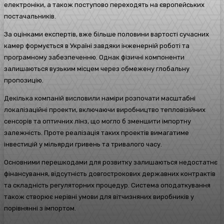
електроніки, а також поступово переходять на європейських
постачальників.
За оцінками експертів, вже більше половини вартості сучасних
камер формується в Україні завдяки інженерній роботі та
програмному забезпеченню. Однак фізичні компоненти
залишаються вузьким місцем через обмежену глобальну
пропозицію.
Декілька компаній висловили наміри розпочати масштабні
локалізаційні проекти, включаючи виробництво тепловізійних
сенсорів та оптичних лінз, що могло б зменшити імпортну
залежність. Проте реалізація таких проектів вимагатиме
інвестицій у мільярди гривень та тривалого часу.
Основними перешкодами для розвитку залишаються недостатнє
фінансування, відсутність довгострокових державних контрактів
та складність регуляторних процедур. Система оподаткування
також створює нерівні умови для вітчизняних виробників у
порівнянні з імпортом.