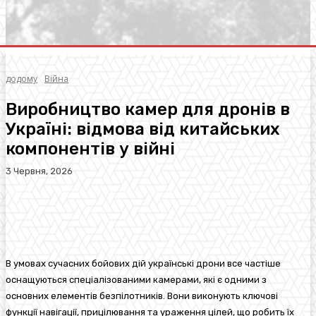
додому
Війна
Виробництво камер для дронів в
Україні: відмова від китайських
компонентів у війні
3 Червня, 2026
Facebook
Twitter
Pinterest
WhatsA
В умовах сучасних бойових дій українські дрони все частіше
оснащуються спеціалізованими камерами, які є одними з
основних елементів безпілотників. Вони виконують ключові
функції навігації, прицілювання та ураження цілей, що робить їх