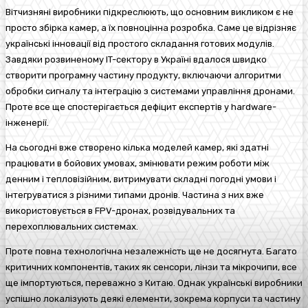
Вітчизняні виробники підкреслюють, що основним викликом є не
просто збірка камер, а їх повноцінна розробка. Саме це відрізняє
українські інновації від простого складання готових модулів.
Завдяки розвиненому IT-сектору в Україні вдалося швидко
створити програмну частину продукту, включаючи алгоритми
обробки сигналу та інтеграцію з системами управління дронами.
Проте все ще спостерігається дефіцит експертів у hardware-
інженерії.
На сьогодні вже створено кілька моделей камер, які здатні
працювати в бойових умовах, змінювати режим роботи між
денним і тепловізійним, витримувати складні погодні умови і
інтегруватися з різними типами дронів. Частина з них вже
використовується в FPV-дронах, розвідувальних та
перехоплювальних системах.
Проте повна технологічна незалежність ще не досягнута. Багато
критичних компонентів, таких як сенсори, лінзи та мікрочипи, все
ще імпортуються, переважно з Китаю. Однак українські виробники
успішно локалізують деякі елементи, зокрема корпуси та частину