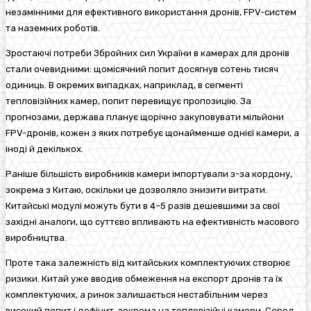
незамінними для ефективного використання дронів, FPV-систем
та наземних роботів.
Зростаючі потреби Збройних сил України в камерах для дронів
стали очевидними: щомісячний попит досягнув сотень тисяч
одиниць. В окремих випадках, наприклад, в сегменті
тепловізійних камер, попит перевищує пропозицію. За
прогнозами, держава планує щорічно закуповувати мільйони
FPV-дронів, кожен з яких потребує щонайменше однієї камери, а
іноді й декількох.
Раніше більшість виробників камери імпортували з-за кордону,
зокрема з Китаю, оскільки це дозволяло знизити витрати.
Китайські модулі можуть бути в 4–5 разів дешевшими за свої
західні аналоги, що суттєво впливають на ефективність масового
виробництва.
Проте така залежність від китайських комплектуючих створює
ризики. Китай уже вводив обмеження на експорт дронів та їх
комплектуючих, а ринок залишається нестабільним через
високий попит і дефіцит, зокрема на тепловізійні камери. Серед