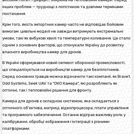
інших проблем — труднощі з логістикою та довгими термінами
постачання.
Крім того, якість імпортних камер часто не відповідає бойовим
вимогам: цивільні моделі не завжди витримують екстремальні
умови, такі як вибухові хвилі та температурні коливання. Це стало
одним з основних факторів, що спонукали Україну до розвитку
власного виробництва камер для дронів.
В Україні сформувався новий сегмент оборонної промисловості,
що спеціалізується на виробництві камер для безпілотників.
Серед основних гравців можна відзначити такі компанії, як Brave1,
Odd Systems, Seek UAV та “ОКО Камера”, які розробляють як
оптичні, так і тепловізійні рішення для фронту.
Камера для дронів є складною системою, яка складається з
оптичного об’єктива, матриці, відеопроцесора, плати управління
та програмного забезпечення. Останнє відіграє важливу роль у
калібруванні, обробці зображення і інтеграції з різними
платформами.