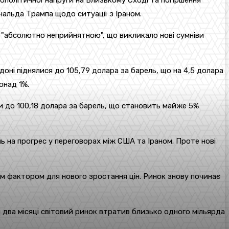
ополітичної напруги на Близькому Сході та погіршення
альда Трампа щодо ситуації з Іраном.
 є "абсолютно неприйнятною", що викликало нові сумніви
ондоні піднялися до 105,79 долара за барель, що на 4,5 долара
онад 1%.
и до 100,18 долара за барель, що становить майже 5%
нь на прогрес у переговорах між США та Іраном. Проте нові
им фактором для нового зростання цін. Ринок знову починає
і два місяці світовий ринок втратив близько одного мільярда