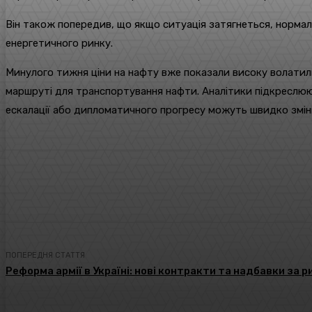
Він також попередив, що якщо ситуація затягнеться, нормал
енергетичного ринку.
Минулого тижня ціни на нафту вже показали високу волатил
маршруті для транспортування нафти. Аналітики підкреслюю
ескалації або дипломатичного прогресу можуть швидко зміни
поділіться
Facebook
Twitter
ПОПЕРЕДНЯ СТАТТЯ
Реформа армії в Україні: нові контракти та надбавки за р