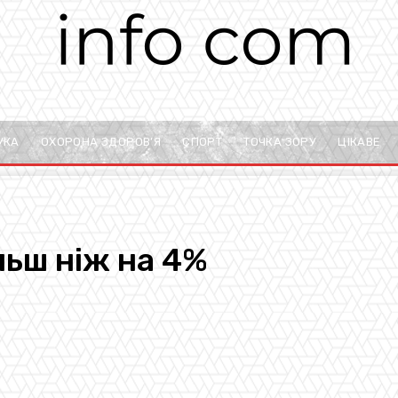
УКА
ОХОРОНА ЗДОРОВ’Я
СПОРТ
ТОЧКА ЗОРУ
ЦІКАВЕ
льш ніж на 4%
pp