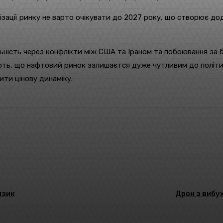
ізації ринку не варто очікувати до 2027 року, що створює д
ьність через конфлікти між США та Іраном та побоювання за 
ть, що нафтовий ринок залишаєтся дуже чутливим до політичн
ти цінову динаміку.
Pinterest
WhatsApp
изик
Дрон з вибу