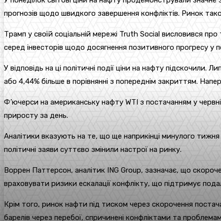
У понеділок світові ціни на нафту продемонстрували значне
прогнозів щодо швидкого завершення конфліктів. Ринок так
Трамп у своїй соціальній мережі Truth Social висловився про
серед інвесторів щодо досягнення позитивного прогресу у п
У відповідь на ці політичні події ціни на нафту підскочили. 
або 4,44% більше в порівнянні з попереднім закриттям. Нап
Ф’ючерси на американську нафту WTI з постачанням у червн
приросту за день.
Аналітики вказують на те, що ще наприкінці минулого тижня 
політичні заяви суттєво змінили настрої на ринку.
Воррен Паттерсон, аналітик ING Group, зазначає, що скороч
враховувати ризики ескалації конфлікту, що підтримує под
Крім того, ринок нафти під тиском через скорочення постача
барелів через перебої, спричинені конфліктами та проблем