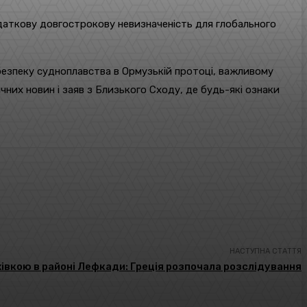
одаткову довгострокову невизначеність для глобального
безпеку судноплавства в Ормузькій протоці, важливому
их новин і заяв з Близького Сходу, де будь-які ознаки
НАСТУПНА СТАТТЯ
хівкою в районі Лефкади: Греція розпочала розслідування