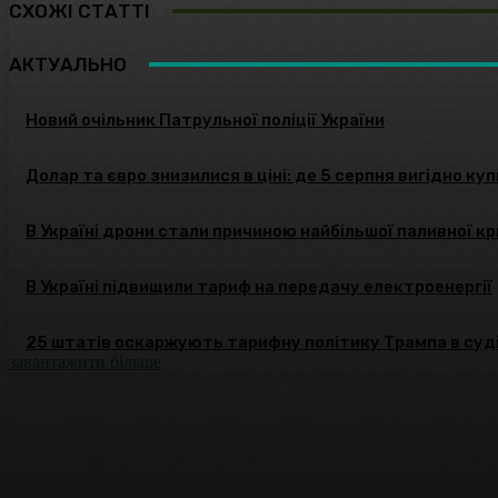
СХОЖІ СТАТТІ
АКТУАЛЬНО
Новий очільник Патрульної поліції України
Долар та євро знизилися в ціні: де 5 серпня вигідно ку
В Україні дрони стали причиною найбільшої паливної кри
В Україні підвищили тариф на передачу електроенергії
25 штатів оскаржують тарифну політику Трампа в суд
завантажити більше