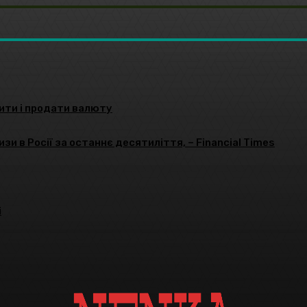
пити і продати валюту
зи в Росії за останнє десятиліття, – Financial Times
і