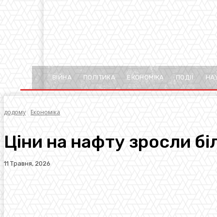
ВІЙНА
ПОЛІТИКА
ЕКОНОМІКА
ПОДІЇ
НА
додому
Економіка
Ціни на нафту зросли бі
11 Травня, 2026
Facebook
Twitter
Pinterest
WhatsA