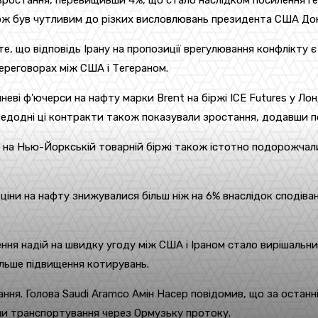
 зростання, перевищивши 4%, що стало наслідком посилення ге
ож був чутливим до різких висловлювань президента США Дон
 те, що відповідь Ірану на пропозиції врегулювання конфлікту
ереговорах між США і Тегераном.
Липневі ф'ючерси на нафту марки Brent на біржі ICE Futures у Л
ередодні ці контракти також показували зростання, додавши п
і на Нью-Йоркській товарній біржі також істотно подорожчал
ціни на нафту знижувалися більш ніж на 6% внаслідок сподіва
ення надій на швидку угоду між США і Іраном стало вирішальн
альше підвищення котирувань.
ння. Голова Saudi Aramco Амін Насер повідомив, що за останн
ами транспортування через Ормузьку протоку.