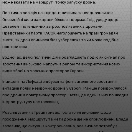
може вказати на маршрут і точку запуску дрона.
Політична реакція на інцидент виявилася неоднозначною.
Опозиційні сили зажадали більше інформації від уряду щодо
деталей і потенційних загроз, пов'язаних з дронами.
Представники партії ПАСОК наголошують на праві громадян
знати, як дрон опинився біля узбережжя та чи може подібне
повторитися.
Водночас, деякі політичні діячі розглядають подію як сигнал про
зростання військової напруги в регіоні та використання нових
видів зброї на морських просторах Європи.
Інцидент на Лефкаді відбувся на фоні загального зростання
випадків появи невідомих дронів у Європі. Раніше повідомлялося
про дрони в повітряному просторі Латвії, де один із них пошкодив
інфраструктуру нафтосховищ.
Розслідування в Греції триває, і остаточні висновки щодо
походження, маршруту та мети дрона ще не оприлюднені. Влада
запевняє, що ситуація контрольована, але визнає потребу в