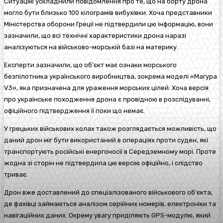
Ситуацію ускладнили повідомлення про те, що на борту дрона
могло бути близько 100 кілограмів вибухівки. Хоча представники
Міністерства оборони Греції не підтвердили цю інформацію, вони
зазначили, що всі технічні характеристики дрона наразі
аналізуються на військово-морській базі на материку.
Експерти зазначили, що об'єкт має ознаки морського
безпілотника українського виробництва, зокрема моделі «Магура
V3», яка призначена для ураження морських цілей. Хоча версія
про українське походження дрона є провідною в розслідуванні,
офіційного підтвердження її поки що немає.
У грецьких військових колах також розглядається можливість, що
даний дрон міг бути використаний в операціях проти суден, які
транспортують російські енергоносії в Середземному морі. Проте
жодна зі сторін не підтвердила цю версію офіційно, і слідство
триває.
Дрон вже доставлений до спеціалізованого військового об'єкта,
де фахівці займаються аналізом серійних номерів, електроніки та
навігаційних даних. Окрему увагу приділяють GPS-модулю, який