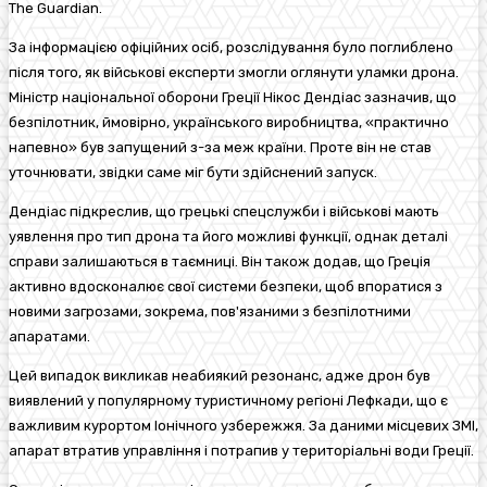
The Guardian.
За інформацією офіційних осіб, розслідування було поглиблено
після того, як військові експерти змогли оглянути уламки дрона.
Міністр національної оборони Греції Нікос Дендіас зазначив, що
безпілотник, ймовірно, українського виробництва, «практично
напевно» був запущений з-за меж країни. Проте він не став
уточнювати, звідки саме міг бути здійснений запуск.
Дендіас підкреслив, що грецькі спецслужби і військові мають
уявлення про тип дрона та його можливі функції, однак деталі
справи залишаються в таємниці. Він також додав, що Греція
активно вдосконалює свої системи безпеки, щоб впоратися з
новими загрозами, зокрема, пов'язаними з безпілотними
апаратами.
Цей випадок викликав неабиякий резонанс, адже дрон був
виявлений у популярному туристичному регіоні Лефкади, що є
важливим курортом Іонічного узбережжя. За даними місцевих ЗМІ,
апарат втратив управління і потрапив у територіальні води Греції.