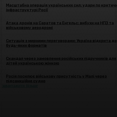
Масштабна операція українських сил: удари по критичн
інфраструктурі Росії
Атака дронів на Саратов та Енгельс: вибухи на НПЗ та
військовому аеродромі
Ситуація з мирними переговорами: Україна відкрита до
будь-яких форматів
Скандал через замовлення російських підручників для
дітей українською жінкою
Росія посилює військову присутність у Малі через
підсанкційне судно
завантажити більше