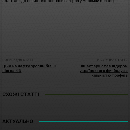
адаптації до нових технологічних загроз у морській безпеці.
Facebook
Twitter
Pinterest
WhatsA
ПОПЕРЕДНЯ СТАТТЯ
НАСТУПНА СТАТТЯ
Ціни на нафту зросли більш
«Шахтар» став лідером
ніж на 4%
українського футболу за
кількістю трофеїв
СХОЖІ СТАТТІ
АКТУАЛЬНО