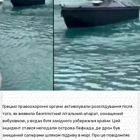
Грецькі правоохоронні органи активізували розслідування після
того, як виявили безпілотний літальний апарат, оснащений
вибухівкою, у водах біля західного узбережжя країни. Цей
інцидент стався неподалік острова Лефкада, де дрон був
знищений саперами шляхом підриву в морі. Про це повідомляє